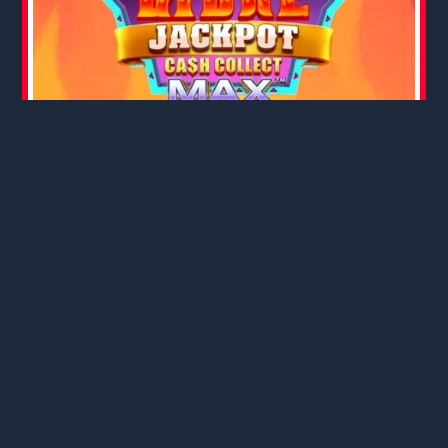
←
Предишен Slot
Следващ Slot
→
Вашият коментар
Вашият имейл адрес няма да бъде публикуван.
Задължителните полета са отбелязани с
*
Коментар:
*