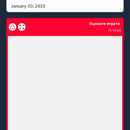
January 20, 2025
Оценете играта
(
0
Votes)