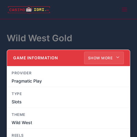
Skip
to
Main
content
Men
Wild West Gold
GAME INFORMATION
SHOW MORE
PROVIDER
Pragmatic Play
TYPE
Slots
THEME
Wild West
REELS