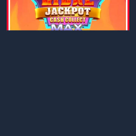
←
Предишен Slot
Следващ Slot
→
Вашият коментар
Вашият имейл адрес няма да бъде публикуван.
Задължителните полета са отбелязани с
*
Коментар:
*