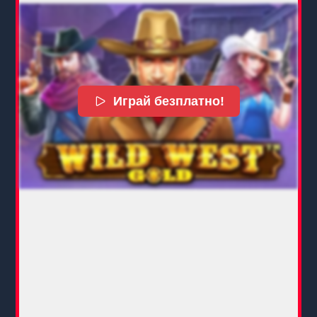
Играй безплатно!