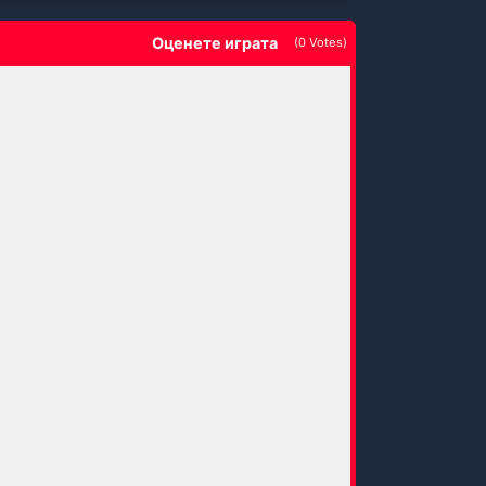
Оценете играта
(
0
Votes)