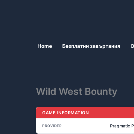
Skip
to
content
Home
Безплатни завъртания
О
Wild West Bounty
GAME INFORMATION
Pragmatic P
PROVIDER