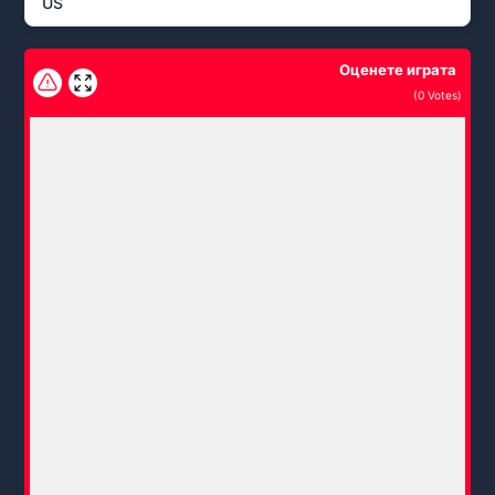
US
Оценете играта
(
0
Votes)