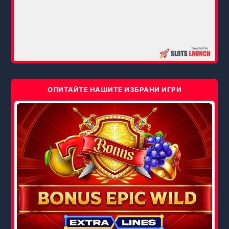
ОПИТАЙТЕ НАШИТЕ ИЗБРАНИ ИГРИ