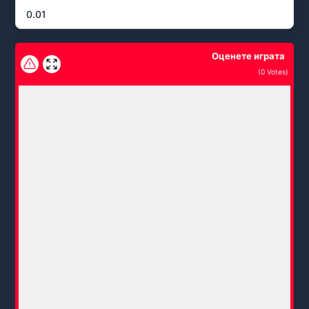
0.01
Оценете играта
(
0
Votes)