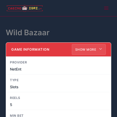
Skip
to
Main
content
Men
Wild Bazaar
GAME INFORMATION
SHOW MORE
PROVIDER
NetEnt
TYPE
Slots
REELS
5
MIN BET