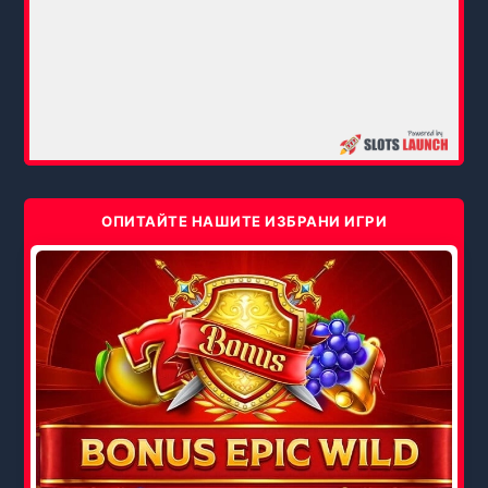
ОПИТАЙТЕ НАШИТЕ ИЗБРАНИ ИГРИ