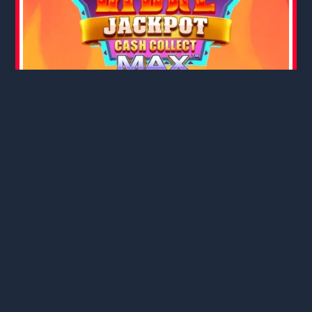
←
Предишен Slot
Следващ Slot
→
Вашият коментар
Вашият имейл адрес няма да бъде публикуван.
Задължителните полета са отбелязани с
*
Коментар:
*