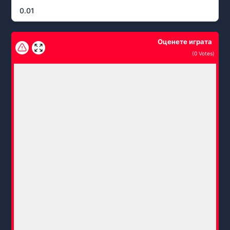
0.01
Оценете играта
(
0
Votes)