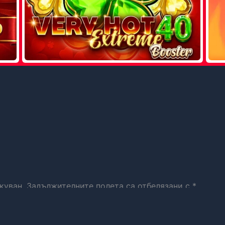
куван.
Задължителните полета са отбелязани с
*