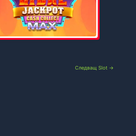
Следващ Slot
→