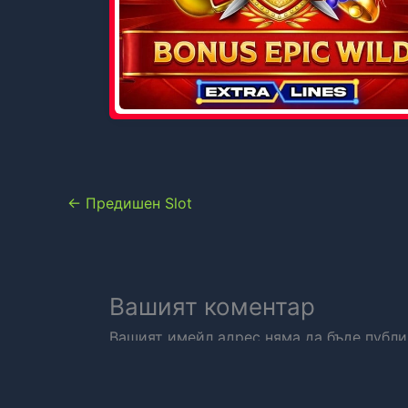
←
Предишен Slot
Вашият коментар
Вашият имейл адрес няма да бъде публи
Коментар:
*