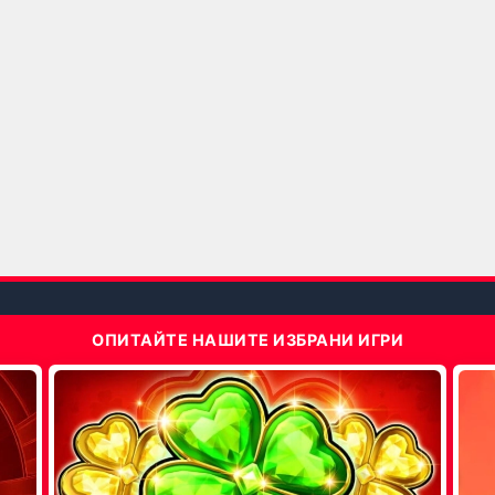
ОПИТАЙТЕ НАШИТЕ ИЗБРАНИ ИГРИ