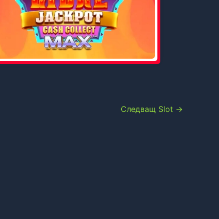
Следващ Slot
→