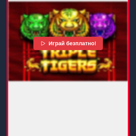
Играй безплатно!