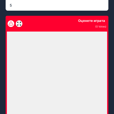
5
Оценете играта
(
0
Votes)