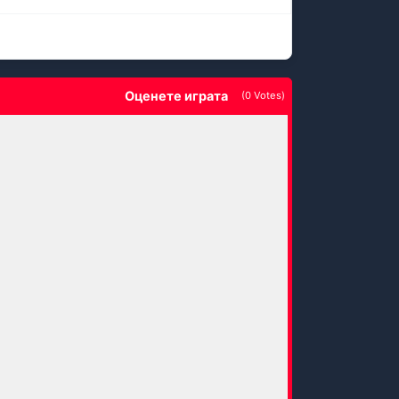
Оценете играта
(
0
Votes)