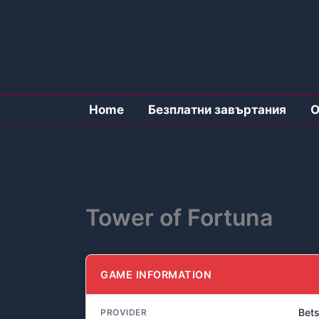
Skip
to
content
Home
Безплатни завъртания
О
Tower of Fortuna
GAME INFORMATION
Bets
PROVIDER