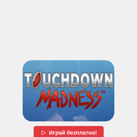
Играй безплатно!