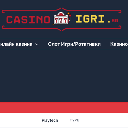
нлайн казина
Слот Игри/Ротативки
Казино
s
Playtech
TYPE