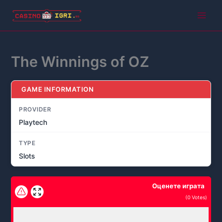
Skip
to
Main
content
Men
The Winnings of OZ
GAME INFORMATION
PROVIDER
Playtech
TYPE
Slots
Оценете играта
(
0
Votes)