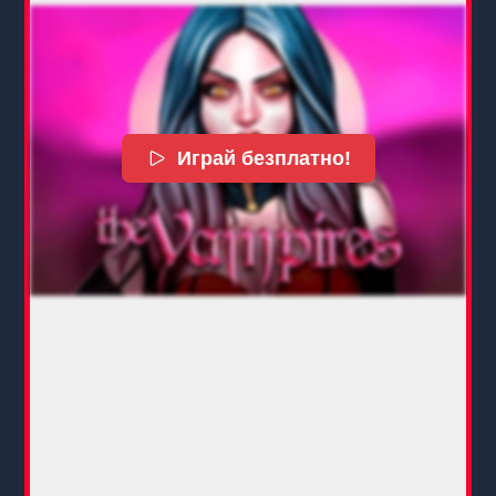
Играй безплатно!