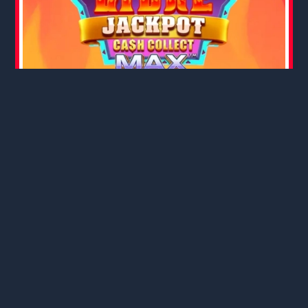
←
Предишен Slot
Следващ Slot
→
Вашият коментар
Вашият имейл адрес няма да бъде публикуван.
Задължителните полета са отбелязани с
*
Коментар:
*