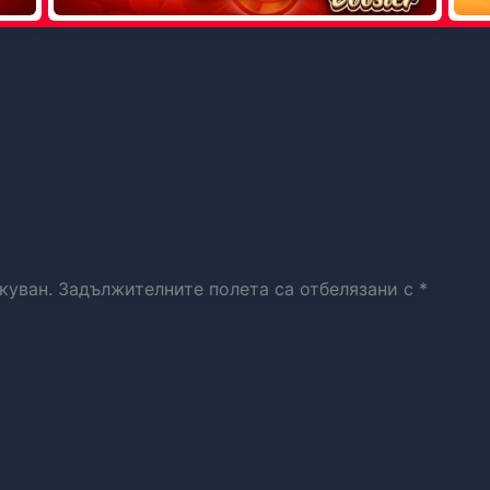
куван.
Задължителните полета са отбелязани с
*