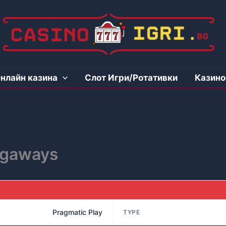
нлайн казина
Слот Игри/Ротативки
Казино
egaways
Pragmatic Play
TYPE