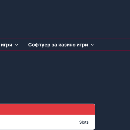
 игри
Софтуер за казино игри
Slots