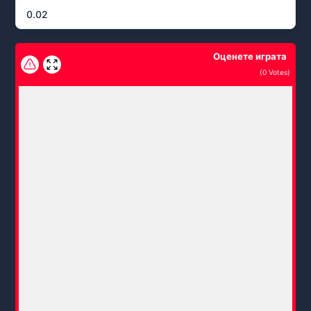
0.02
Оценете играта
(
0
Votes)