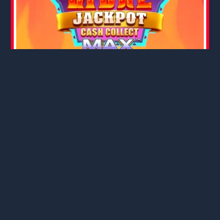
←
Предишен Slot
Следващ Slot
→
Вашият коментар
Вашият имейл адрес няма да бъде публикуван.
Задължителните полета са отбелязани с
*
Коментар:
*