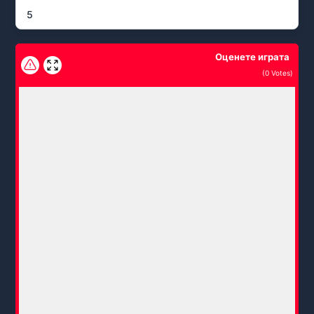
5
Оценете играта
(
0
Votes)