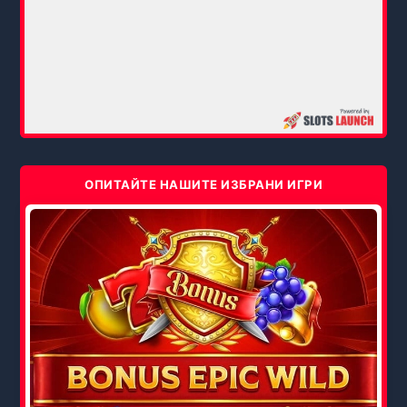
ОПИТАЙТЕ НАШИТЕ ИЗБРАНИ ИГРИ