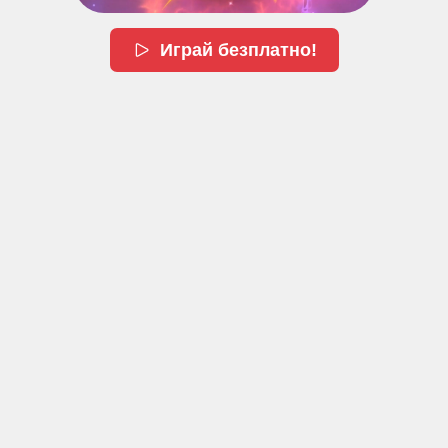
Играй безплатно!