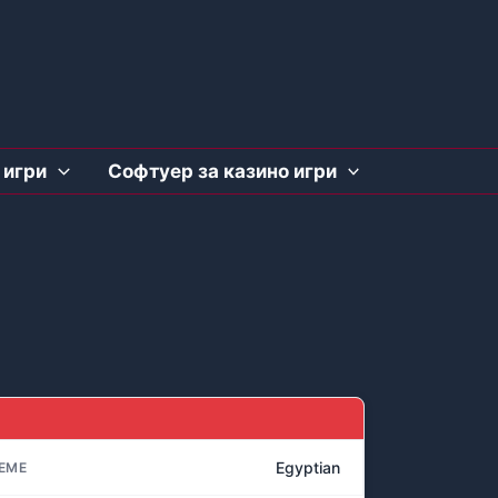
 игри
Софтуер за казино игри
Egyptian
EME