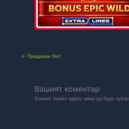
←
Предишен Slot
Вашият коментар
Вашият имейл адрес няма да бъде публи
Коментар:
*