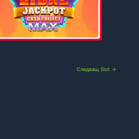
Следващ Slot
→