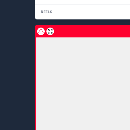
REELS