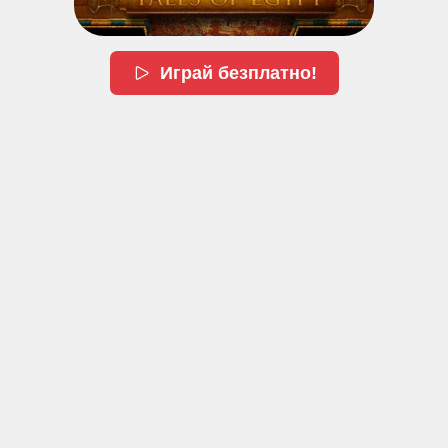
Играй безплатно!