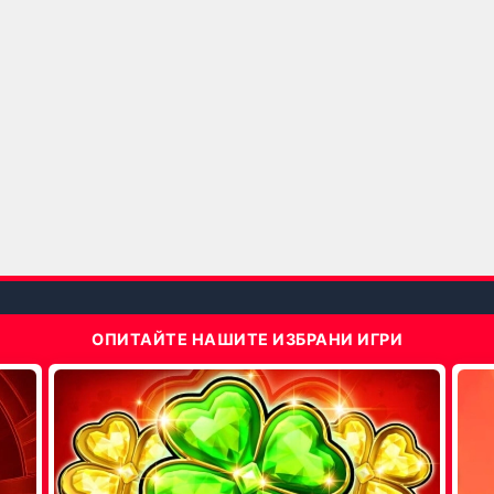
ОПИТАЙТЕ НАШИТЕ ИЗБРАНИ ИГРИ