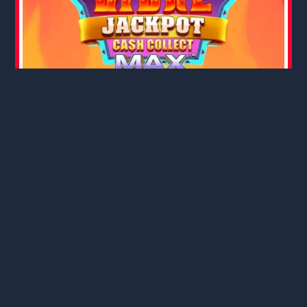
←
Предишен Slot
Следващ Slot
→
Вашият коментар
Вашият имейл адрес няма да бъде публикуван.
Задължителните полета са отбелязани с
*
Коментар:
*