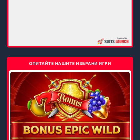
ОПИТАЙТЕ НАШИТЕ ИЗБРАНИ ИГРИ