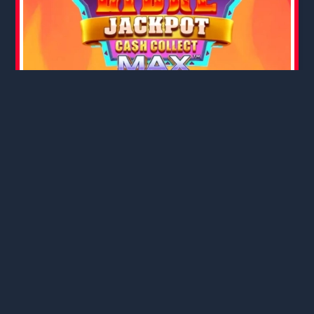
←
Предишен Slot
Следващ Slot
→
Вашият коментар
Вашият имейл адрес няма да бъде публикуван.
Задължителните полета са отбелязани с
*
Коментар:
*