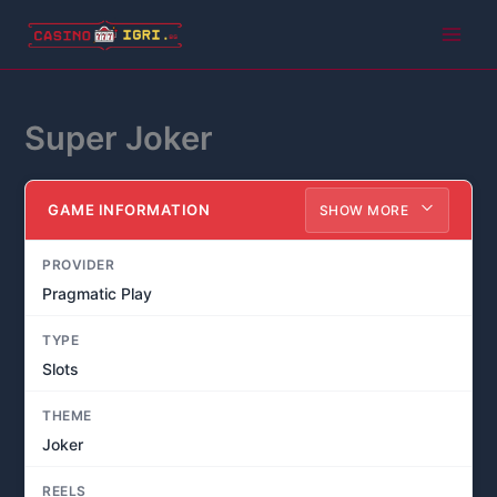
Skip
to
Main
content
Men
Super Joker
GAME INFORMATION
SHOW MORE
PROVIDER
Pragmatic Play
TYPE
Slots
THEME
Joker
REELS