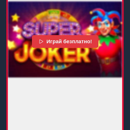
Играй безплатно!