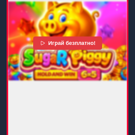
Играй безплатно!