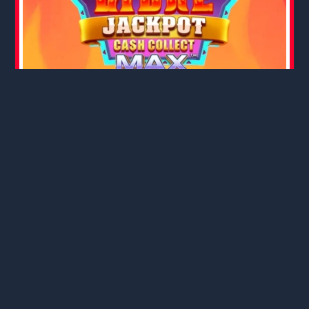
←
Предишен Slot
Следващ Slot
→
Вашият коментар
Вашият имейл адрес няма да бъде публикуван.
Задължителните полета са отбелязани с
*
Коментар:
*