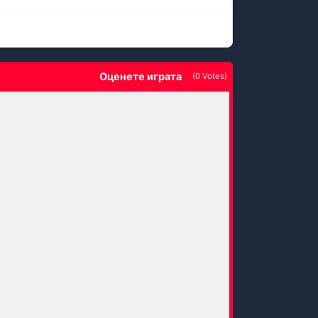
Оценете играта
(
0
Votes)