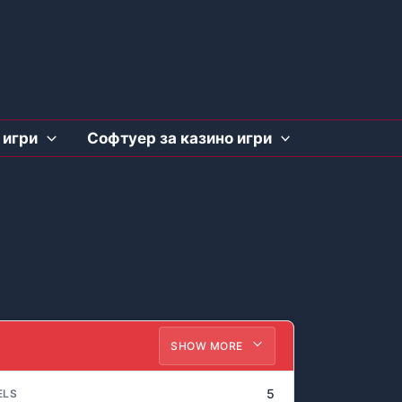
 игри
Софтуер за казино игри
SHOW MORE
5
ELS