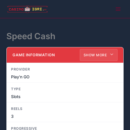
Skip
to
Main
content
Men
Speed Cash
GAME INFORMATION
SHOW MORE
PROVIDER
Play'n GO
TYPE
Slots
REELS
3
PROGRESSIVE