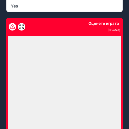
Yes
Оценете играта
(
0
Votes)