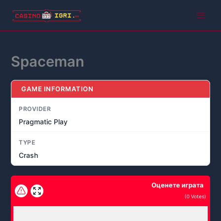
Skip
to
Main
content
Men
Spaceman
GAME INFORMATION
PROVIDER
Pragmatic Play
TYPE
Crash
Оценете играта
(
0
Votes)