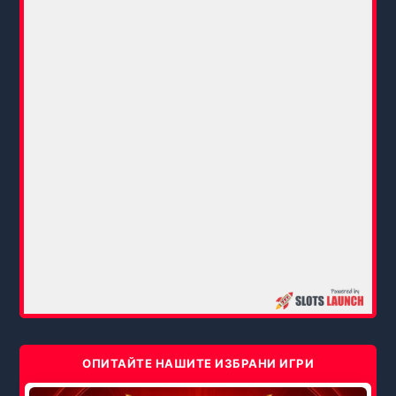
ОПИТАЙТЕ НАШИТЕ ИЗБРАНИ ИГРИ