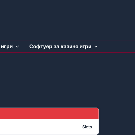
 игри
Софтуер за казино игри
Slots