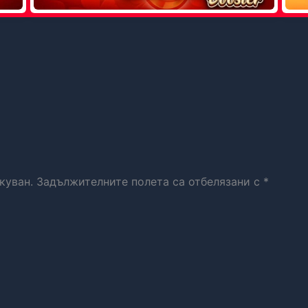
куван.
Задължителните полета са отбелязани с
*