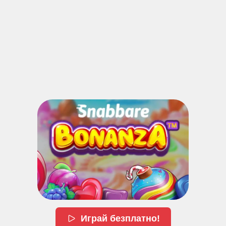
Играй безплатно!