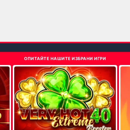
ОПИТАЙТЕ НАШИТЕ ИЗБРАНИ ИГРИ