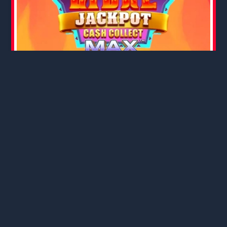
←
Предишен Slot
Следващ Slot
→
Вашият коментар
Вашият имейл адрес няма да бъде публикуван.
Задължителните полета са отбелязани с
*
Коментар:
*