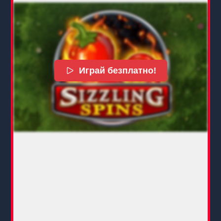
Играй безплатно!