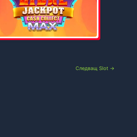
Следващ Slot
→