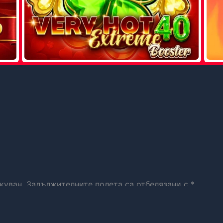
куван.
Задължителните полета са отбелязани с
*