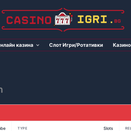
нлайн казина
Слот Игри/Ротативки
Казино
n
ube
Slots
TYPE
RE