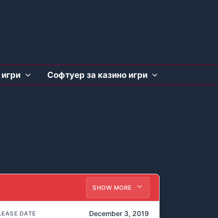
 игри
Софтуер за казино игри
SHOW MORE
December 3, 2019
LEASE DATE