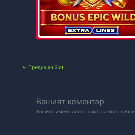
←
Предишен Slot
Вашият коментар
Вашият имейл адрес няма да бъде публи
Коментар:
*