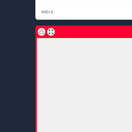
REELS