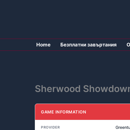
Skip
to
content
Home
Безплатни завъртания
О
Sherwood Showdow
GAME INFORMATION
Greent
PROVIDER