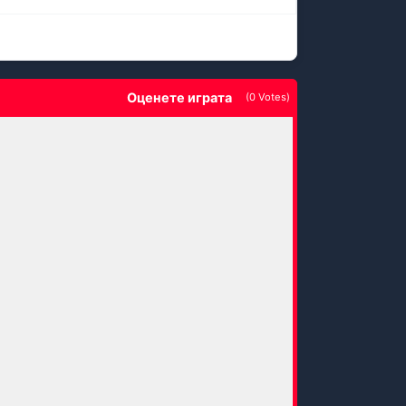
Оценете играта
(
0
Votes)