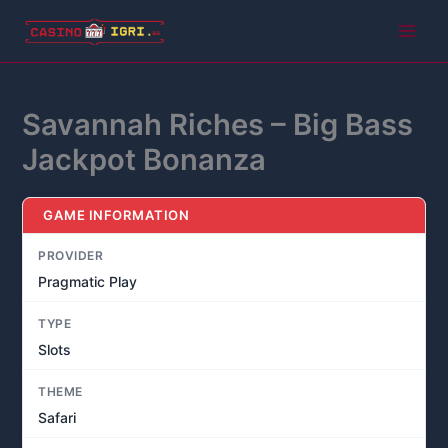
Skip
to
Main
content
Men
Savannah Riches – Big Bass
Jackpot Bonanza
GAME INFORMATION
PROVIDER
Pragmatic Play
TYPE
Slots
THEME
Safari