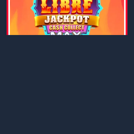
←
Предишен Slot
Следващ Slot
→
Вашият коментар
Вашият имейл адрес няма да бъде публикуван.
Задължителните полета са отбелязани с
*
Коментар:
*