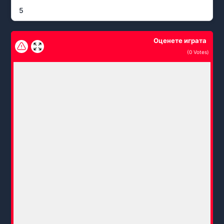
5
Оценете играта
(
0
Votes)