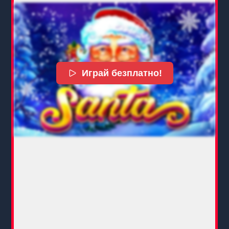
Играй безплатно!