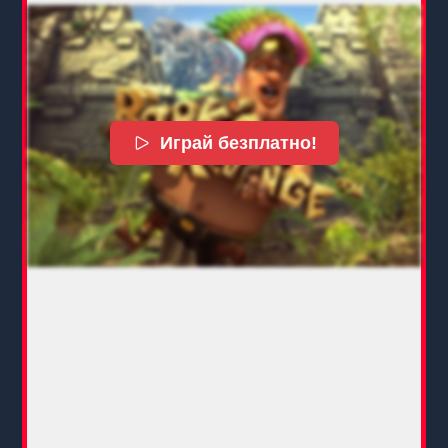
Играй безплатно!