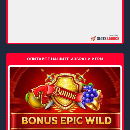
ОПИТАЙТЕ НАШИТЕ ИЗБРАНИ ИГРИ