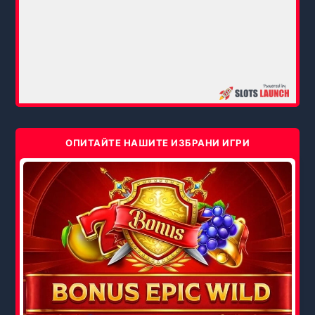
ОПИТАЙТЕ НАШИТЕ ИЗБРАНИ ИГРИ