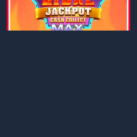
←
Предишен Slot
Следващ Slot
→
Вашият коментар
Вашият имейл адрес няма да бъде публикуван.
Задължителните полета са отбелязани с
*
Коментар:
*