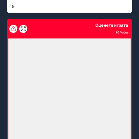
5
Оценете играта
(
0
Votes)