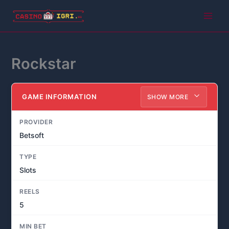
Skip
to
Main
content
Men
Rockstar
GAME INFORMATION
SHOW MORE
PROVIDER
Betsoft
TYPE
Slots
REELS
5
MIN BET