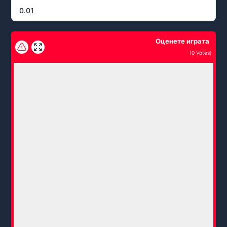
0.01
Оценете играта
(
0
Votes)