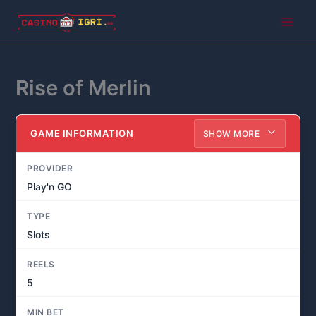
Skip
to
Main
content
Men
Rise of Merlin
GAME INFORMATION
SHOW MORE
PROVIDER
Play'n GO
TYPE
Slots
REELS
5
MIN BET