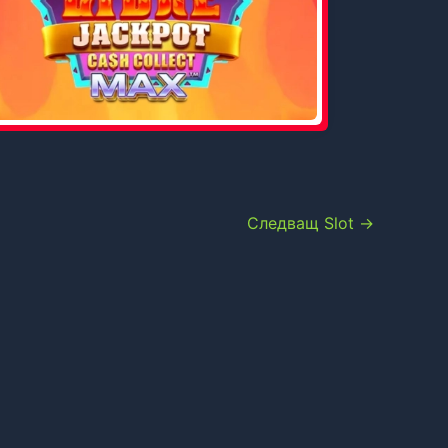
Следващ Slot
→