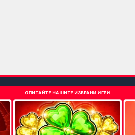
ОПИТАЙТЕ НАШИТЕ ИЗБРАНИ ИГРИ