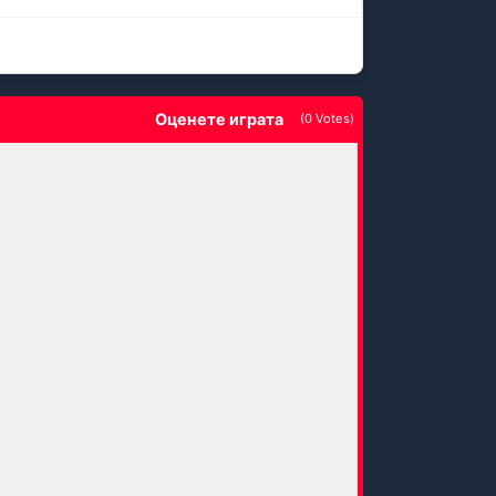
Оценете играта
(
0
Votes)