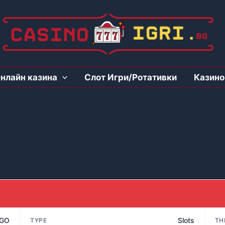
нлайн казина
Слот Игри/Ротативки
Казино
 GO
Slots
TYPE
TH