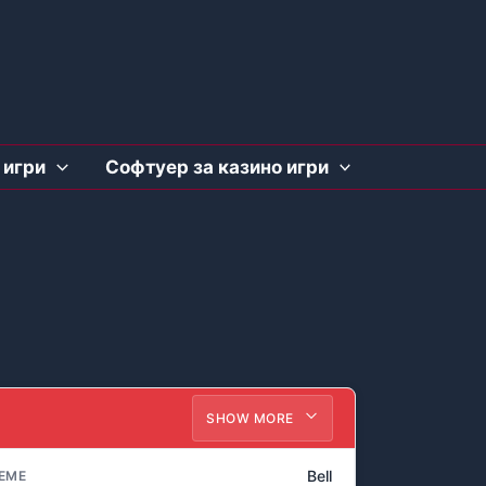
 игри
Софтуер за казино игри
SHOW MORE
Bell
EME