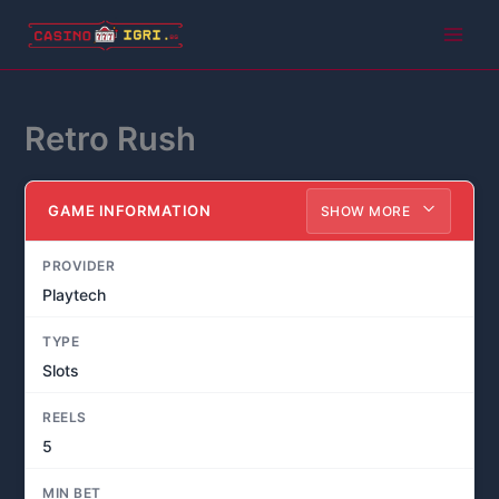
Skip
to
Main
content
Men
Retro Rush
GAME INFORMATION
SHOW MORE
PROVIDER
Playtech
TYPE
Slots
REELS
5
MIN BET