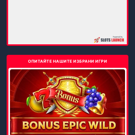
ОПИТАЙТЕ НАШИТЕ ИЗБРАНИ ИГРИ