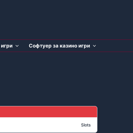
 игри
Софтуер за казино игри
Slots