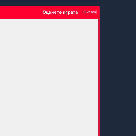
Оценете играта
(
0
Votes)