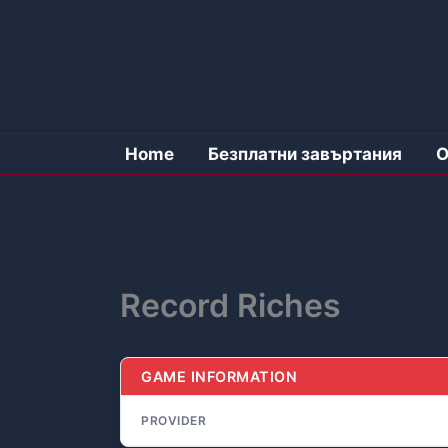
Skip
to
content
Home
Безплатни завъртания
О
Record Riches
GAME INFORMATION
PROVIDER