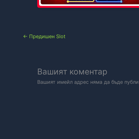
←
Предишен Slot
Вашият коментар
Вашият имейл адрес няма да бъде публи
Коментар:
*