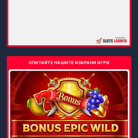
ОПИТАЙТЕ НАШИТЕ ИЗБРАНИ ИГРИ