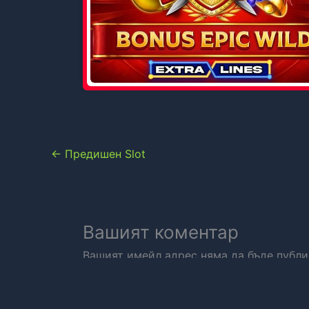
←
Предишен Slot
Вашият коментар
Вашият имейл адрес няма да бъде публи
Коментар:
*