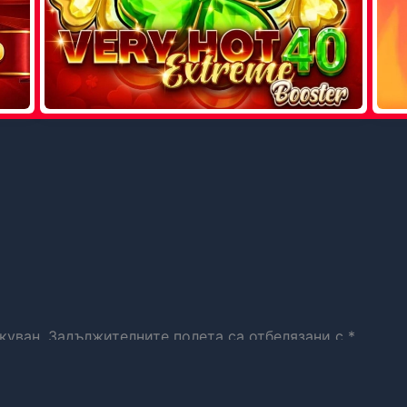
куван.
Задължителните полета са отбелязани с
*