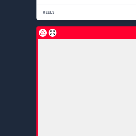
REELS