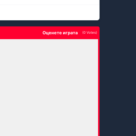
Оценете играта
(
0
Votes)