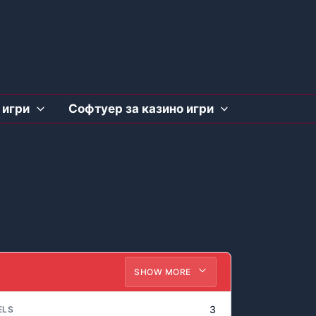
 игри
Софтуер за казино игри
SHOW MORE
3
ELS