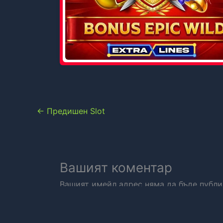
←
Предишен Slot
Вашият коментар
Вашият имейл адрес няма да бъде публи
Коментар:
*