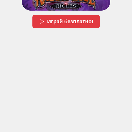
Играй безплатно!