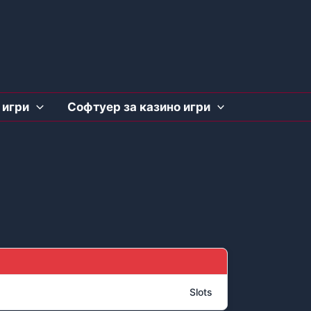
 игри
Софтуер за казино игри
Slots