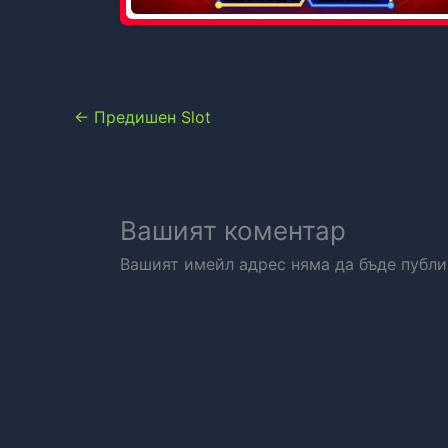
←
Предишен Slot
Вашият коментар
Вашият имейл адрес няма да бъде публи
Коментар:
*