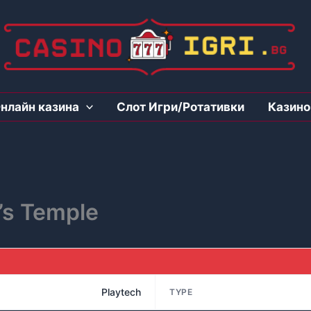
нлайн казина
Слот Игри/Ротативки
Казино
’s Temple
Playtech
TYPE