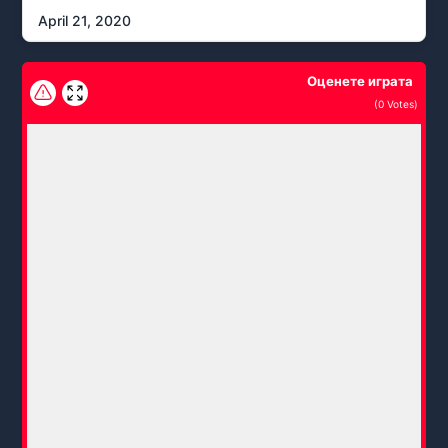
April 21, 2020
Оценете играта
(
0
Votes)