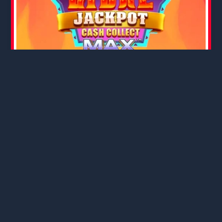
←
Предишен Slot
Следващ Slot
→
Вашият коментар
Вашият имейл адрес няма да бъде публикуван.
Задължителните полета са отбелязани с
*
Коментар:
*