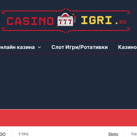
нлайн казина
Слот Игри/Ротативки
Казино
 GO
Slots
TYPE
TH