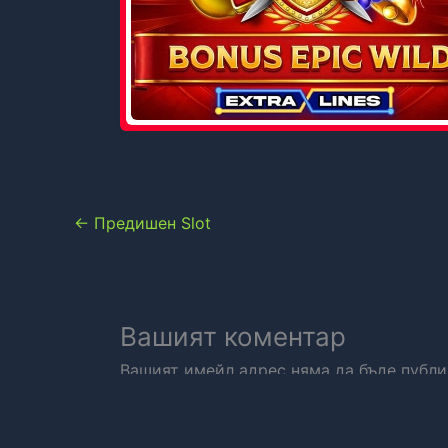
←
Предишен Slot
Вашият коментар
Вашият имейл адрес няма да бъде публи
Коментар:
*