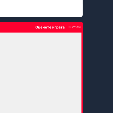
Оценете играта
(
0
Votes)