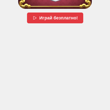
Играй безплатно!