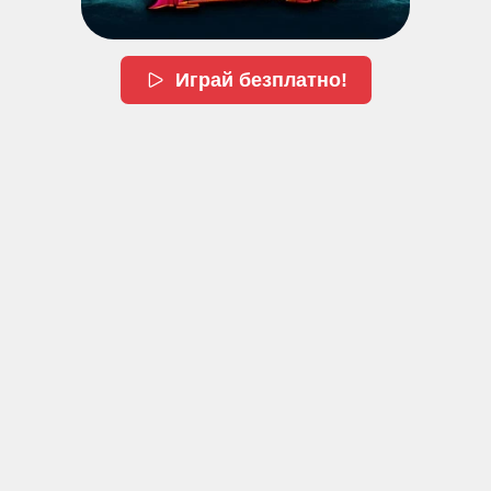
Играй безплатно!