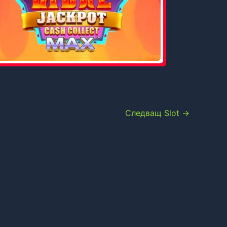
Следващ Slot
→