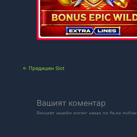
←
Предишен Slot
Вашият коментар
Вашият имейл адрес няма да бъде публи
Коментар:
*