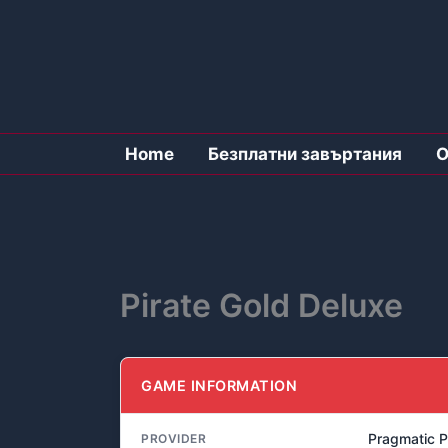
Skip
to
content
Home
Безплатни завъртания
О
Pirate Gold Deluxe
GAME INFORMATION
Pragmatic P
PROVIDER