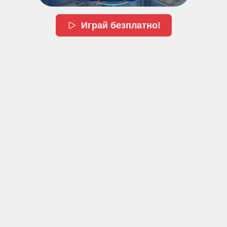
Играй безплатно!