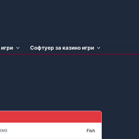
 игри
Софтуер за казино игри
Fish
EME