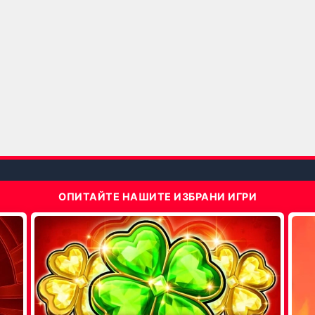
ОПИТАЙТЕ НАШИТЕ ИЗБРАНИ ИГРИ