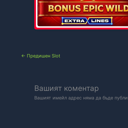
←
Предишен Slot
Вашият коментар
Вашият имейл адрес няма да бъде публи
Коментар:
*