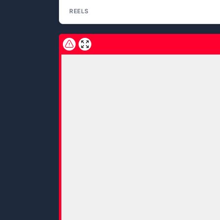
REELS