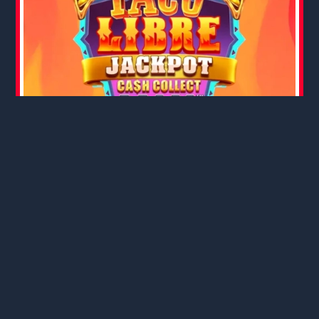
←
Предишен Slot
Следващ Slot
→
Вашият коментар
Вашият имейл адрес няма да бъде публикуван.
Задължителните полета са отбелязани с
*
Коментар:
*