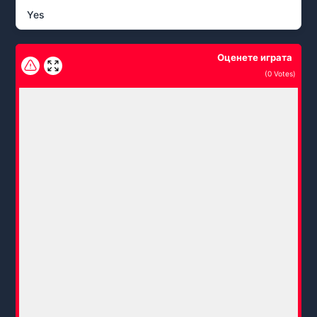
Yes
Оценете играта
(
0
Votes)