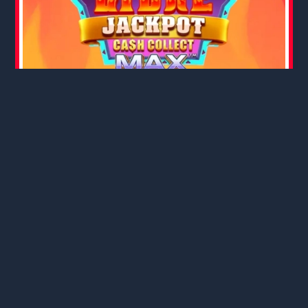
←
Предишен Slot
Следващ Slot
→
Вашият коментар
Вашият имейл адрес няма да бъде публикуван.
Задължителните полета са отбелязани с
*
Коментар:
*