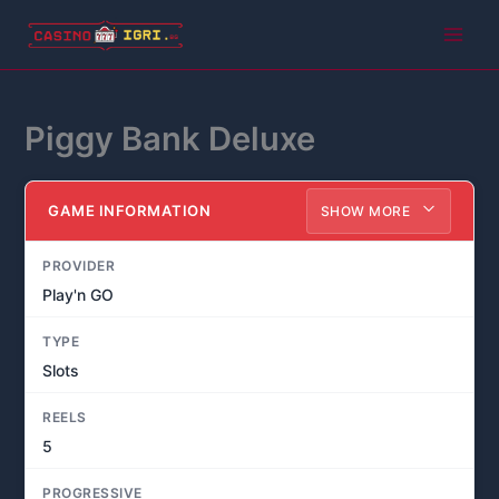
Skip
to
Main
content
Men
Piggy Bank Deluxe
GAME INFORMATION
SHOW MORE
PROVIDER
Play'n GO
TYPE
Slots
REELS
5
PROGRESSIVE