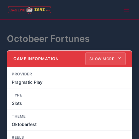
Skip
to
Main
content
Men
Octobeer Fortunes
GAME INFORMATION
SHOW MORE
PROVIDER
Pragmatic Play
TYPE
Slots
THEME
Oktoberfest
REELS