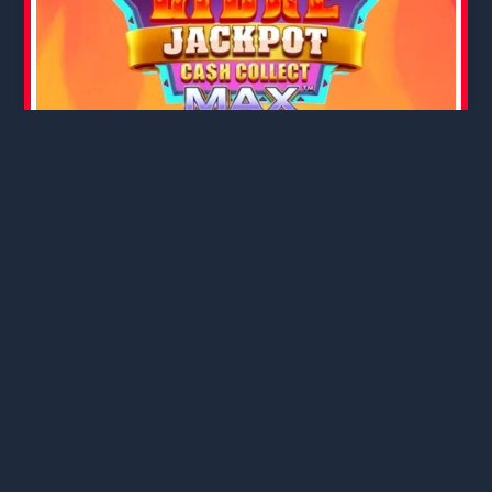
←
Предишен Slot
Следващ Slot
→
Вашият коментар
Вашият имейл адрес няма да бъде публикуван.
Задължителните полета са отбелязани с
*
Коментар:
*